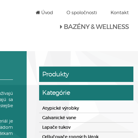
Úvod
O spoločnosti
Kontakt
BAZÉNY & WELLNESS
Produkty
Kategórie
žívajú
ajú sa
tejšie
Atypické výrobky
Galvanické vane
iál je
hľadom
Lapače tukov
látkam
Odlučovače ropných látok