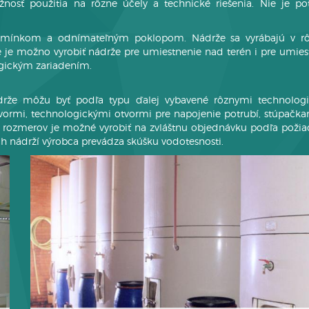
nosť použitia na rôzne účely a technické riešenia. Nie je po
mínkom a odnímateľným poklopom. Nádrže sa vyrábajú v r
e je možno vyrobiť nádrže pre umiestnenie nad terén i pre umies
ogickým zariadením.
rže môžu byť podľa typu ďalej vybavené rôznymi technolog
ormi, technologickými otvormi pre napojenie potrubí, stúpačka
h rozmerov je možné vyrobiť na zvláštnu objednávku podľa požia
h nádrží výrobca prevádza skúšku vodotesnosti.