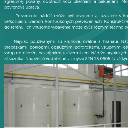
agresívnej povahy, odolnosť voči pliesňam a baktériám. Mož
povrchová úprava.
Prevedenie nádrží môže byť otvorené aj uzavreté s ko
veľkostiach, tvaroch, konštrukčných prevedeniach. Konštrukčn
do terénu. Ich vnútorné vybavenie môže byť s rôznym technol
Najviac používanými sú kruhové, oválne a hranaté. Nád
prepážkami, poklopmi, obslužnými pororoštami, vstupnými otv
vstup do nádrže, havarijnými uzávermi atď. Nádrže atypickýc
zákazníka. Nádrže sú vodotesné v zmysle STN 75 0905. U vštkýc