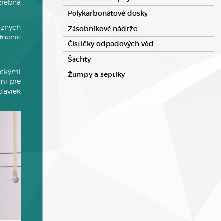
trebná
Polykarbonátové dosky
ôznych
Zásobníkové nádrže
tnenie
Čističky odpadových vôd
Šachty
ickými
Žumpy a septiky
mi pre
daviek