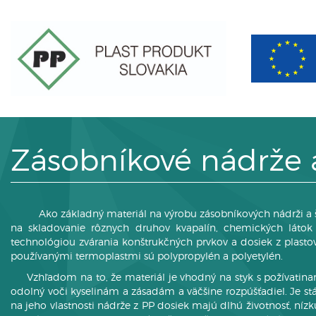
Zásobníkové nádrže 
Ako základný materiál na výrobu zásobníkových nádrži a šách
na skladovanie rôznych druhov kvapalín, chemických látok v
technológiou zvárania konštrukčných prvkov a dosiek z plasto
používanými termoplastmi sú polypropylén a polyetylén.
Vzhľadom na to, že materiál je vhodný na styk s požívatinami
odolný voči kyselinám a zásadám a väčšine rozpúšťadiel. Je s
na jeho vlastnosti nádrže z PP dosiek majú dlhú životnosť, n