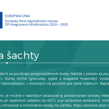
a šachty
t sa používajú polypropylénové dosky. Nádrže z plastov sa pou
 rôznej forme (granuláty, sypké a kvapalné materiály). Vyráb
v (termoplastov ), vhodných na použitie pre dané médium. Najčas
, je možné v nádržiach skladovať aj potravinárske výrobky. Mater
tály pri tepelnom zaťažení do 60°C, a je zdravotne nezávadný. Vz
ízku hmotnosť a minimálne nároky na údržbu. Majú odolnosť proti 